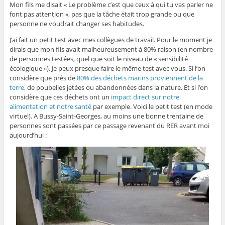
Mon fils me disait « Le problème c’est que ceux à qui tu vas parler ne
font pas attention », pas que la tâche était trop grande ou que
personne ne voudrait changer ses habitudes.
J’ai fait un petit test avec mes collègues de travail. Pour le moment je
dirais que mon fils avait malheureusement à 80% raison (en nombre
de personnes testées, quel que soit le niveau de « sensibilité
écologique »). Je peux presque faire le même test avec vous. Si l’on
considère que près de
80% des déchets marins proviennent de la
terre
, de poubelles jetées ou abandonnées dans la nature. Et si l’on
considère que ces déchets ont un
impact direct sur notre
alimentation et notre santé
par exemple. Voici le petit test (en mode
virtuel). A Bussy-Saint-Georges, au moins une bonne trentaine de
personnes sont passées par ce passage revenant du RER avant moi
aujourd’hui :