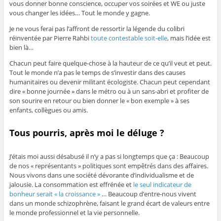
vous donner bonne conscience, occuper vos soirées et WE ou juste
vous changer les idées… Tout le monde y gagne.
Je ne vous ferai pas l’affront de ressortir la légende du colibri
réinventée par Pierre Rahbi
toute contestable soit-elle
, mais l’idée est
bien là…
Chacun peut faire quelque-chose à la hauteur de ce qu’il veut et peut.
Tout le monde n’a pas le temps de s’investir dans des causes
humanitaires ou devenir militant écologiste. Chacun peut cependant
dire « bonne journée » dans le métro ou à un sans-abri et profiter de
son sourire en retour ou bien donner le « bon exemple » à ses
enfants, collègues ou amis.
Tous pourris, après moi le déluge ?
J’étais moi aussi désabusé il n’y a pas si longtemps que ça : Beaucoup
de nos « représentants » politiques sont empêtrés dans des affaires.
Nous vivons dans une société dévorante d’individualisme et de
jalousie. La consommation est effrénée et
le seul indicateur de
bonheur serait « la croissance »
… Beaucoup d’entre-nous vivent
dans un monde schizophrène, faisant le grand écart de valeurs entre
le monde professionnel et la vie personnelle.