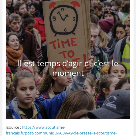
Il est temps d’agir et c’est le
moment
[source :
https://www.scoutisme-
francais.fr/post/communiqu%C3%A9-de-presse-le-scoutisme-