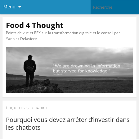
Menu
Food 4 Thought
Points de vue et REX sur la transformation digitale et le conseil par
Yannick Delavière
ÉTIQUETTE(S) :
CHATBOT
Pourquoi vous devez arrêter d’investir dans
les chatbots